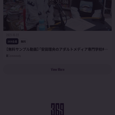
2021-10-22
369会員
無料
【無料サンプル動画】「安田理央のアダルトメディア専門学校#01
昭和裏ビデオ講座 歴史編」
0
Commnets
View More