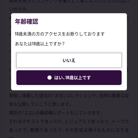
興味を持ったコンテンツを購入して楽しんでいただければい
いのです。
無料公開するコンテンツもありますので、それだけを楽しんで
年齢確認
くださっても結構です。
18歳未満の方のアクセスをお断りしております
サロンではなく、個人ショップですね。
あなたは18歳以上ですか？
「安田理央文化センター」で発信されるコンテンツは、アダルト
いいえ
メディアの過去と現在。
ほとんどまともに保存されることもなく、体系づけて語られる
はい、18歳以上です
こともない『エロ』の歴史をまとめるのが私の仕事です。
発掘し保護した過去の「お宝」コレクションや、当時の貴重な証
言も公開していこうと思います。
現在の『エロ』の最前線レポートもしていきます。
それはテキストであったり、ビジュアルであったり、トークで
あったり、動画であったり、その形式は様々なものになりま