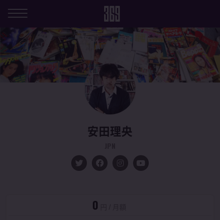
安田理央
JPN
0
円 / 月額